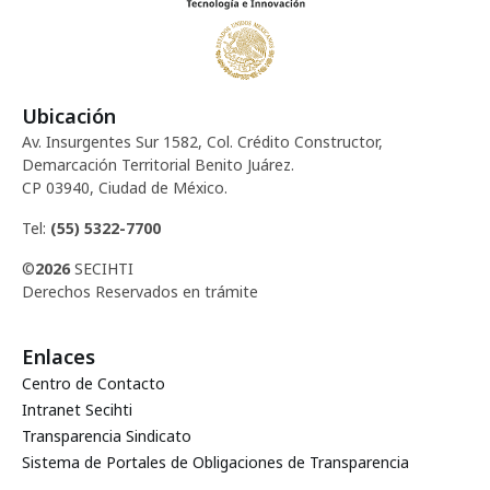
E
ó
t
v
d
o
e
Ubicación
e
n
s
Av. Insurgentes Sur 1582, Col. Crédito Constructor,
t
Demarcación Territorial Benito Juárez.
v
CP 03940, Ciudad de México.
o
i
Tel:
(55) 5322-7700
©
2026
SECIHTI
s
Derechos Reservados en trámite
t
Enlaces
a
Centro de Contacto
Intranet Secihti
s
Transparencia Sindicato
Sistema de Portales de Obligaciones de Transparencia
d