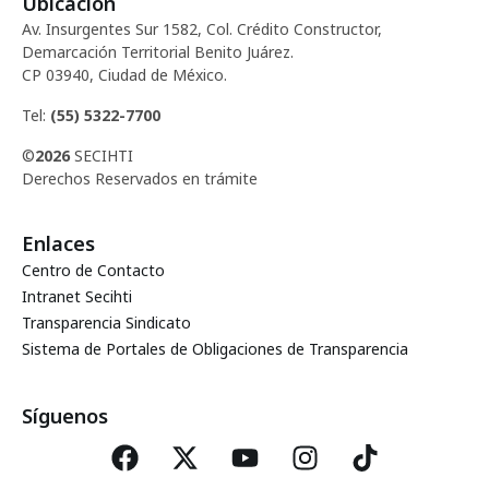
Ubicación
d
c
Av. Insurgentes Sur 1582, Col. Crédito Constructor,
e
Demarcación Territorial Benito Juárez.
i
CP 03940, Ciudad de México.
E
ó
Tel:
(55) 5322-7700
v
©
2026
SECIHTI
d
e
Derechos Reservados en trámite
e
n
Enlaces
t
v
Centro de Contacto
o
Intranet Secihti
i
Transparencia Sindicato
Sistema de Portales de Obligaciones de Transparencia
s
t
Síguenos
a