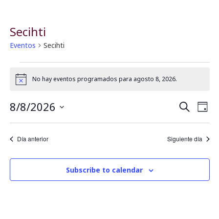
Secihti
Eventos
Secihti
No hay eventos programados para agosto 8, 2026.
Notice
8/8/2026
B
N
Buscar
Día
Seleccionar
a
fecha.
ú
Día anterior
Siguiente día
v
s
e
Subscribe to calendar
q
g
u
a