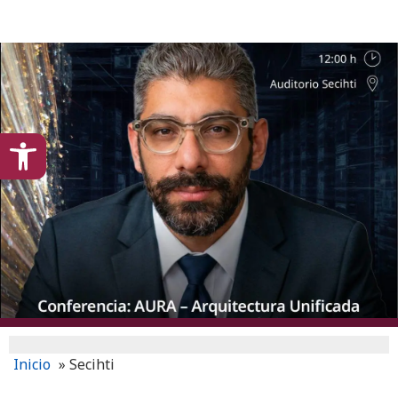
content
Open toolbar
Inicio
»
Secihti