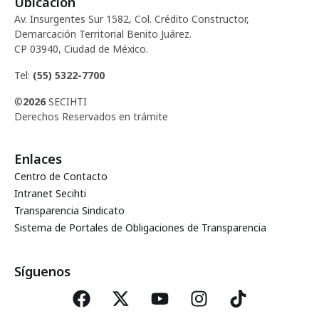
Ubicación
d
c
Av. Insurgentes Sur 1582, Col. Crédito Constructor,
e
Demarcación Territorial Benito Juárez.
i
CP 03940, Ciudad de México.
E
ó
Tel:
(55) 5322-7700
v
©
2026
SECIHTI
d
e
Derechos Reservados en trámite
e
n
Enlaces
t
v
Centro de Contacto
o
Intranet Secihti
i
Transparencia Sindicato
Sistema de Portales de Obligaciones de Transparencia
s
t
Síguenos
a