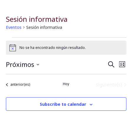
Sesión informativa
Eventos
Sesión informativa
No se ha encontrado ningún resultado.
Notice
Próximos
B
N
Buscar
Lista
Seleccionar
a
fecha.
ú
Hoy
Eventos
siguiente(s)
Eventos
anterior(es)
v
s
e
q
Subscribe to calendar
g
u
a