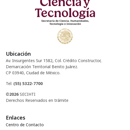
d
c
e
e
i
n
E
ó
t
v
d
o
e
Ubicación
e
n
s
Av. Insurgentes Sur 1582, Col. Crédito Constructor,
t
Demarcación Territorial Benito Juárez.
v
CP 03940, Ciudad de México.
o
i
Tel:
(55) 5322-7700
©
2026
SECIHTI
s
Derechos Reservados en trámite
t
Enlaces
a
Centro de Contacto