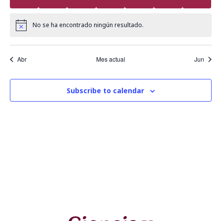
c
e
n
i
d
d
No se ha encontrado ningún resultado.
Notice
ó
a
a
n
Abr
Mes actual
Jun
y
r
d
n
i
e
Subscribe to calendar
v
a
o
i
v
d
s
e
e
t
g
E
a
a
v
s