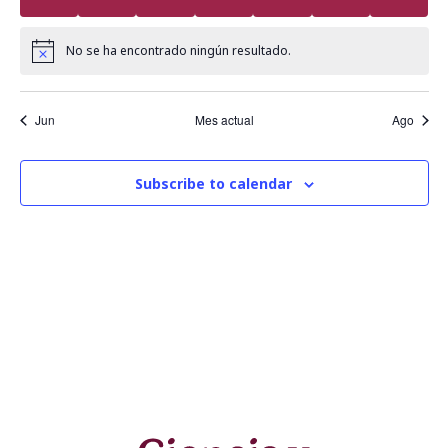
c
e
n
i
d
d
No se ha encontrado ningún resultado.
Notice
ó
a
a
n
Jun
Mes actual
Ago
y
r
d
n
i
e
Subscribe to calendar
v
a
o
i
v
d
s
e
e
t
g
E
a
a
v
s