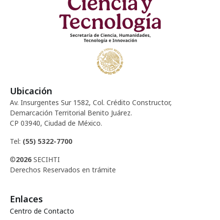
d
c
e
e
i
n
E
ó
t
v
d
o
e
Ubicación
e
n
s
Av. Insurgentes Sur 1582, Col. Crédito Constructor,
t
Demarcación Territorial Benito Juárez.
v
CP 03940, Ciudad de México.
o
i
Tel:
(55) 5322-7700
©
2026
SECIHTI
s
Derechos Reservados en trámite
t
Enlaces
a
Centro de Contacto