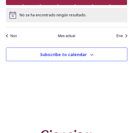
c
e
n
i
d
d
No se ha encontrado ningún resultado.
Notice
ó
a
a
n
Nov
Mes actual
Ene
y
r
d
n
i
e
Subscribe to calendar
v
a
o
i
v
d
s
e
e
t
g
E
a
a
v
s