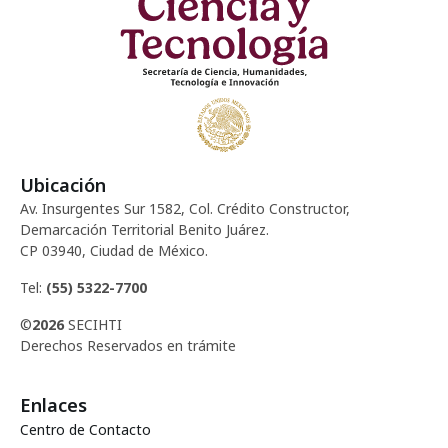
d
c
e
e
i
n
E
ó
t
v
d
o
e
Ubicación
e
n
s
Av. Insurgentes Sur 1582, Col. Crédito Constructor,
t
Demarcación Territorial Benito Juárez.
v
CP 03940, Ciudad de México.
o
i
Tel:
(55) 5322-7700
©
2026
SECIHTI
s
Derechos Reservados en trámite
t
Enlaces
a
Centro de Contacto