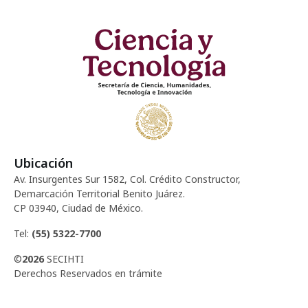
d
c
e
e
i
n
E
ó
t
v
d
o
e
e
n
s
Ubicación
t
v
Av. Insurgentes Sur 1582, Col. Crédito Constructor,
o
Demarcación Territorial Benito Juárez.
i
CP 03940, Ciudad de México.
s
Tel:
(55) 5322-7700
©
2026
SECIHTI
t
Derechos Reservados en trámite
a