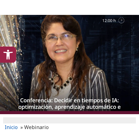
content
Open toolbar
Inicio
»
Webinario