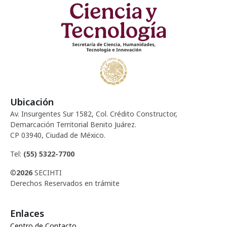
d
c
e
e
i
n
E
ó
t
v
d
o
e
Ubicación
e
n
s
Av. Insurgentes Sur 1582, Col. Crédito Constructor,
t
v
Demarcación Territorial Benito Juárez.
CP 03940, Ciudad de México.
o
i
Tel:
(55) 5322-7700
s
©
2026
SECIHTI
Derechos Reservados en trámite
t
Enlaces
a
Centro de Contacto