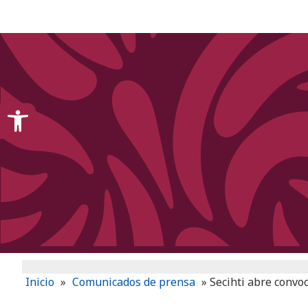
content
Open toolbar
Inicio
»
Comunicados de prensa
»
Secihti abre convo