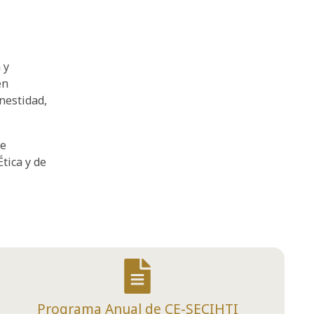
 y
en
nestidad,
de
tica y de
Programa Anual de CE-SECIHTI