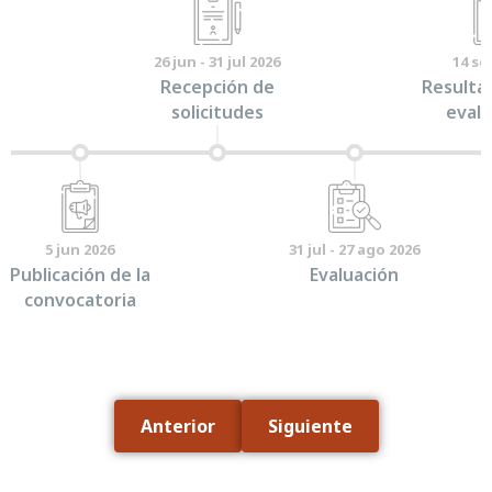
26 jun - 31 jul 2026
14 se
Recepción de
Resultad
solicitudes
evalu
5 jun 2026
31 jul - 27 ago 2026
Publicación de la
Evaluación
convocatoria
Anterior
Siguiente