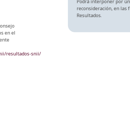
Podrá interponer por úni
reconsideración, en las 
Resultados.
Consejo
s en el
iente
nii/resultados-snii/