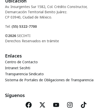
Ubicación
d
c
Av. Insurgentes Sur 1582, Col. Crédito Constructor,
e
Demarcación Territorial Benito Juárez.
i
CP 03940, Ciudad de México.
E
ó
Tel:
(55) 5322-7700
v
©
2026
SECIHTI
d
e
Derechos Reservados en trámite
e
n
Enlaces
t
v
Centro de Contacto
o
Intranet Secihti
i
Transparencia Sindicato
Sistema de Portales de Obligaciones de Transparencia
s
t
Síguenos
a