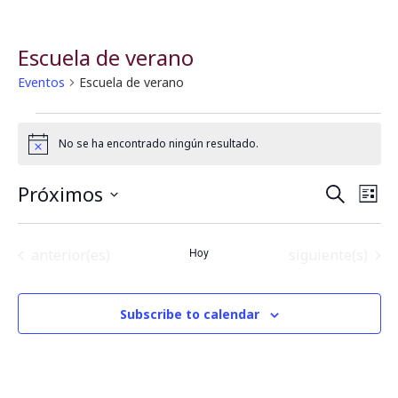
Escuela de verano
Eventos
Escuela de verano
No se ha encontrado ningún resultado.
Notice
Próximos
B
N
Buscar
Lista
Seleccionar
a
fecha.
ú
Eventos
Hoy
Eventos
anterior(es)
siguiente(s)
v
s
e
q
Subscribe to calendar
g
u
a