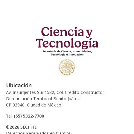
d
c
e
e
i
n
E
ó
t
v
d
o
e
e
n
s
t
v
o
i
Ubicación
Av. Insurgentes Sur 1582, Col. Crédito Constructor,
s
Demarcación Territorial Benito Juárez.
CP 03940, Ciudad de México.
t
Tel:
(55) 5322-7700
a
©
2026
SECIHTI
Derechos Reservados en trámite