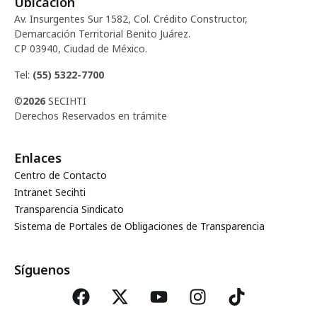
Ubicación
d
c
Av. Insurgentes Sur 1582, Col. Crédito Constructor,
e
Demarcación Territorial Benito Juárez.
i
CP 03940, Ciudad de México.
E
ó
Tel:
(55) 5322-7700
v
©
2026
SECIHTI
d
e
Derechos Reservados en trámite
e
n
Enlaces
t
v
Centro de Contacto
o
Intranet Secihti
i
Transparencia Sindicato
Sistema de Portales de Obligaciones de Transparencia
s
t
Síguenos
a