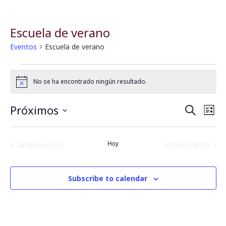
Escuela de verano
Eventos
Escuela de verano
No se ha encontrado ningún resultado.
Notice
Próximos
B
N
Buscar
Lista
Seleccionar
a
fecha.
ú
Eventos
Hoy
Eventos
anterior(es)
siguiente(s)
v
s
e
q
Subscribe to calendar
g
u
a