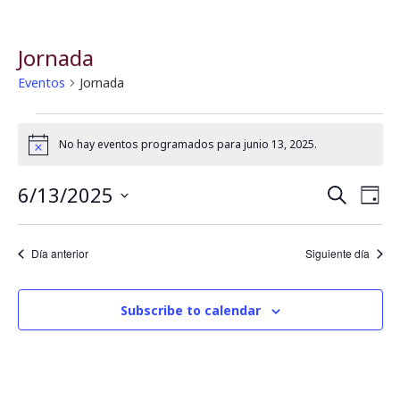
Jornada
Eventos
Jornada
No hay eventos programados para junio 13, 2025.
Notice
6/13/2025
B
N
Buscar
Día
Seleccionar
a
fecha.
ú
Día anterior
Siguiente día
v
s
e
Subscribe to calendar
q
g
u
a