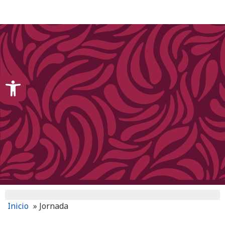
content
Open toolbar
Inicio
»
Jornada