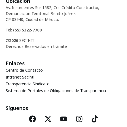
Ubicación
d
c
Av. Insurgentes Sur 1582, Col. Crédito Constructor,
e
Demarcación Territorial Benito Juárez.
i
CP 03940, Ciudad de México.
E
ó
Tel:
(55) 5322-7700
v
©
2026
SECIHTI
d
e
Derechos Reservados en trámite
e
n
Enlaces
t
v
Centro de Contacto
o
Intranet Secihti
i
Transparencia Sindicato
Sistema de Portales de Obligaciones de Transparencia
s
t
Síguenos
a