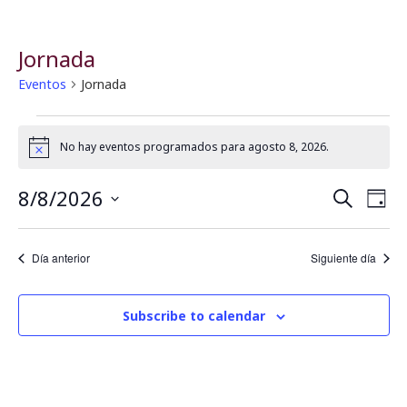
Jornada
Eventos
Jornada
No hay eventos programados para agosto 8, 2026.
Notice
8/8/2026
B
N
Buscar
Día
Seleccionar
a
fecha.
ú
Día anterior
Siguiente día
v
s
e
Subscribe to calendar
q
g
u
a