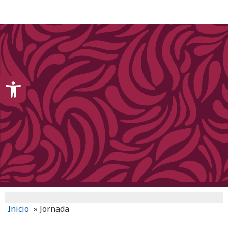
content
Open toolbar
Inicio
»
Jornada