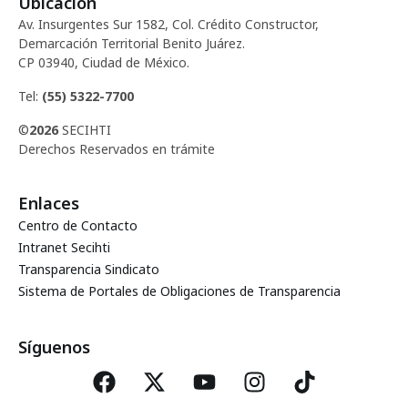
Ubicación
d
c
Av. Insurgentes Sur 1582, Col. Crédito Constructor,
e
Demarcación Territorial Benito Juárez.
i
CP 03940, Ciudad de México.
E
ó
Tel:
(55) 5322-7700
v
©
2026
SECIHTI
d
e
Derechos Reservados en trámite
e
n
Enlaces
t
v
Centro de Contacto
o
Intranet Secihti
i
Transparencia Sindicato
Sistema de Portales de Obligaciones de Transparencia
s
t
Síguenos
a