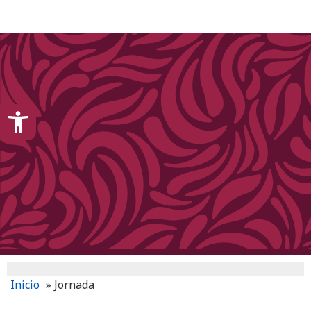
content
Open toolbar
Inicio
»
Jornada