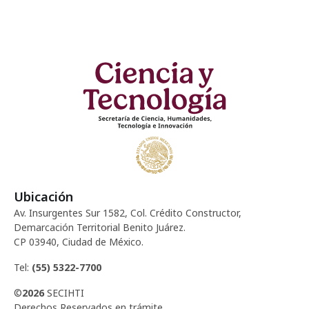
d
c
e
e
i
n
E
ó
t
v
d
o
e
e
n
s
t
v
o
i
Ubicación
Av. Insurgentes Sur 1582, Col. Crédito Constructor,
s
Demarcación Territorial Benito Juárez.
CP 03940, Ciudad de México.
t
Tel:
(55) 5322-7700
a
©
2026
SECIHTI
Derechos Reservados en trámite