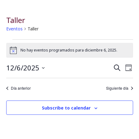
Taller
Eventos
Taller
No hay eventos programados para diciembre 6, 2025.
Notice
12/6/2025
B
N
Buscar
Día
Seleccionar
a
fecha.
ú
Día anterior
Siguiente día
v
s
e
Subscribe to calendar
q
g
u
a