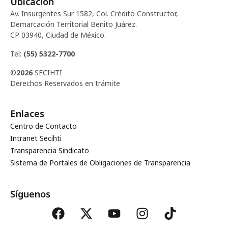
Ubicación
d
c
Av. Insurgentes Sur 1582, Col. Crédito Constructor,
e
Demarcación Territorial Benito Juárez.
i
CP 03940, Ciudad de México.
E
ó
Tel:
(55) 5322-7700
v
©
2026
SECIHTI
d
e
Derechos Reservados en trámite
e
n
Enlaces
t
v
Centro de Contacto
o
Intranet Secihti
i
Transparencia Sindicato
Sistema de Portales de Obligaciones de Transparencia
s
t
Síguenos
a