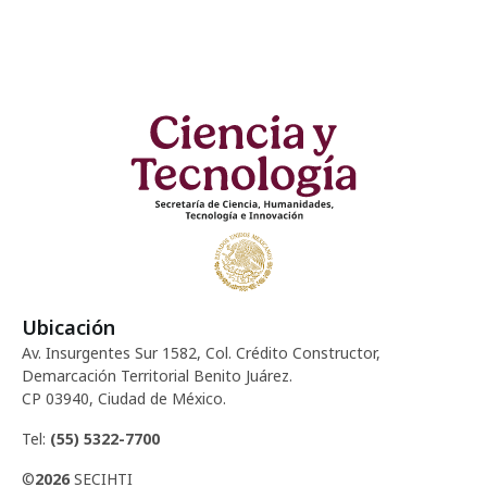
d
c
e
e
i
n
E
ó
t
v
d
o
e
e
n
s
t
v
o
i
Ubicación
Av. Insurgentes Sur 1582, Col. Crédito Constructor,
s
Demarcación Territorial Benito Juárez.
CP 03940, Ciudad de México.
t
Tel:
(55) 5322-7700
a
©
2026
SECIHTI