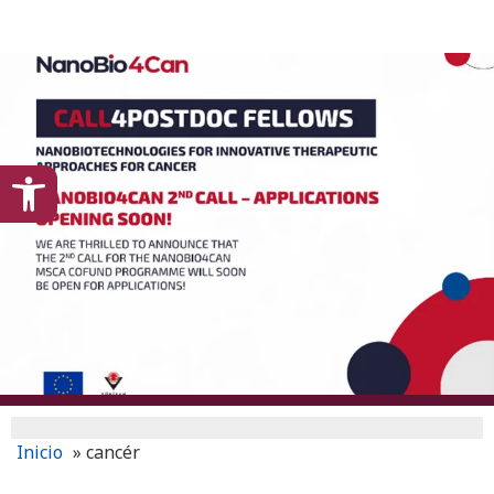
content
Open toolbar
Inicio
»
cancér