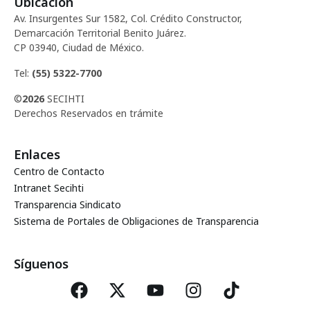
Ubicación
d
c
Av. Insurgentes Sur 1582, Col. Crédito Constructor,
e
Demarcación Territorial Benito Juárez.
i
CP 03940, Ciudad de México.
E
ó
Tel:
(55) 5322-7700
v
©
2026
SECIHTI
d
e
Derechos Reservados en trámite
e
n
Enlaces
t
v
Centro de Contacto
o
Intranet Secihti
i
Transparencia Sindicato
Sistema de Portales de Obligaciones de Transparencia
s
t
Síguenos
a