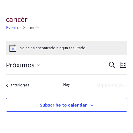
cancér
Eventos
cancér
No se ha encontrado ningún resultado.
Notice
Próximos
B
N
Buscar
Lista
Seleccionar
a
fecha.
ú
Hoy
Eventos
siguiente(s)
Eventos
anterior(es)
v
s
e
q
Subscribe to calendar
g
u
a