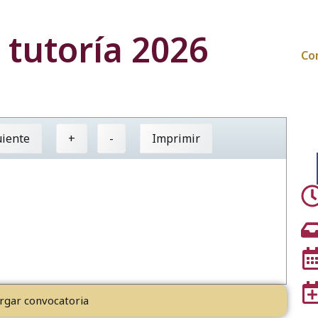
 tutoría 2026
Co
uiente
+
-
Imprimir
rgar convocatoria