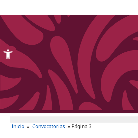
content
Open toolbar
Inicio
»
Convocatorias
»
Página 3