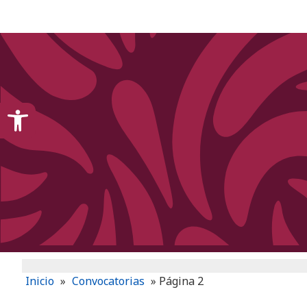
content
Open toolbar
Inicio
»
Convocatorias
»
Página 2